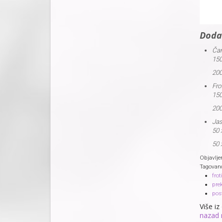
Doda
Čar
15
20
Frot
15
20
Jas
50
50
Objavlje
Tagovan
frot
pre
post
Više iz
nazad 