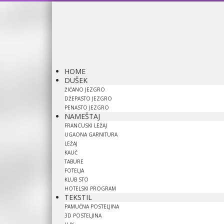
HOME
DUŠEK
ŽIČANO JEZGRO
DŽEPASTO JEZGRO
PENASTO JEZGRO
NAMEŠTAJ
FRANCUSKI LEŽAJ
UGAONA GARNITURA
LEŽAJ
KAUČ
TABURE
FOTELJA
KLUB STO
HOTELSKI PROGRAM
TEKSTIL
PAMUČNA POSTELJINA
3D POSTELJINA