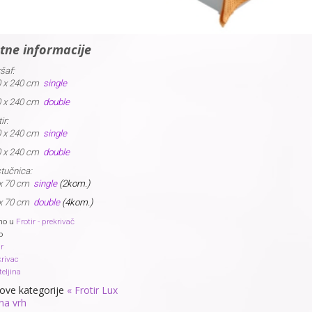
tne informacije
šaf:
0 x 240 cm
single
0 x 240 cm
double
ir:
0 x 240 cm
single
0 x 240 cm
double
tučnica:
 x 70 cm
single
(2kom.)
 x 70 cm
double
(4kom.)
no u
Frotir - prekrivač
o
ir
krivac
eljina
 ove kategorije
« Frotir Lux
na vrh