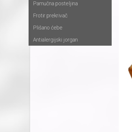
Pamučna posteljina
Frotir prekrivač
Plišano ćebe
Antialergijski jorgan