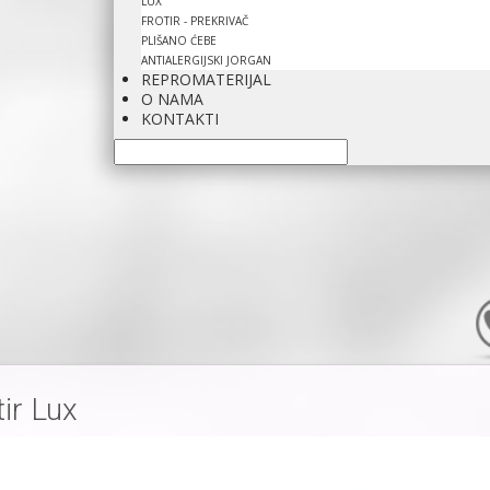
LUX
FROTIR - PREKRIVAČ
PLIŠANO ĆEBE
ANTIALERGIJSKI JORGAN
REPROMATERIJAL
O NAMA
KONTAKTI
tir Lux