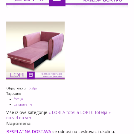
Objavljeno u
Fotelja
Tagovano
fotelja
za spavanje
Više iz ove kategorije
« LORI A fotelja
LORI C fotelja »
nazad na vrh
Napomena
:
BESPLATNA DOSTAVA
se odnosi na Leskovac i okolinu.