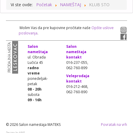
Vi ste ovde:
Početak
NAMEŠTAJ
KLUB STO
Molim Vas da pre kupovine pročitate naše
Opšte uslove
poslovanja
.
Salon
Salon
nameštaja
nameštaja
ul. Obrada
kontakt
Lučića 45
016-237-055,
radno
062-760-899
vreme
Veleprodaja
ponedeljak-
kontakt
petak
016-212-468,
08 - 20h
062-760-890
subota
09 - 16h
© 2026 Salon namestaja MATEKS
Povratak na vrh
Design by AMF.