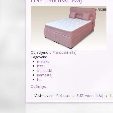
LINE francuski ležaj
Objavljeno u
Francuski ležaj
Tagovano
mateks
lezaj
francuski
namestaj
line
Opširnije...
Vi ste ovde:
Početak
SUZI wood ležaj
li